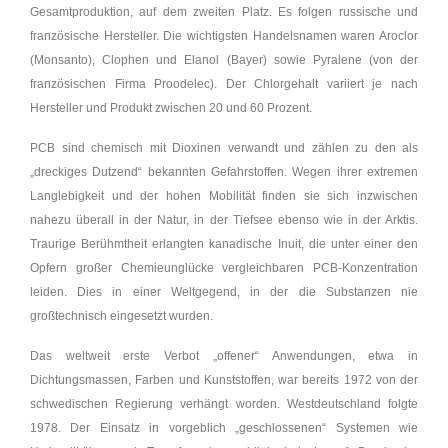
Gesamtproduktion, auf dem zweiten Platz. Es folgen russische und
französische Hersteller. Die wichtigsten Handelsnamen waren Aroclor
(Monsanto), Clophen und Elanol (Bayer) sowie Pyralene (von der
französischen Firma Proodelec). Der Chlorgehalt variiert je nach
Hersteller und Produkt zwischen 20 und 60 Prozent.
PCB sind chemisch mit Dioxinen verwandt und zählen zu den als
„dreckiges Dutzend“ bekannten Gefahrstoffen. Wegen ihrer extremen
Langlebigkeit und der hohen Mobilität finden sie sich inzwischen
nahezu überall in der Natur, in der Tiefsee ebenso wie in der Arktis.
Traurige Berühmtheit erlangten kanadische Inuit, die unter einer den
Opfern großer Chemieunglücke vergleichbaren PCB-Konzentration
leiden. Dies in einer Weltgegend, in der die Substanzen nie
großtechnisch eingesetzt wurden.
Das weltweit erste Verbot „offener“ Anwendungen, etwa in
Dichtungsmassen, Farben und Kunststoffen, war bereits 1972 von der
schwedischen Regierung verhängt worden. Westdeutschland folgte
1978. Der Einsatz in vorgeblich „geschlossenen“ Systemen wie