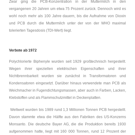
Zwar ging die PCB-Konzentration in der Muttermilch in den
vergangenen 20 Jahren um etwa 75 Prozent zurück. Dennoch wird es
wohl noch mehr als 100 Jahre dauern, bis die Aufnahme von Dioxin
und PCB durch die Muttermilch unter der von der WHO maximal
tolerierten Tagesdosis (TDI-Wert) liegt.
Verbote ab 1972
Polychlorierte Biphenyle wurden seit 1929 großtechnisch hergestellt.
Wegen ihrer speziellen elektrischen Eigenschaften und ihrer
Nichtbrennbarkeit wurden sie zunächst in Transformatoren und
Kondensatoren eingesetzt. Darüber hinaus verwendete man PCB als
Weichmacher in Fugendichtungsmassen, aber auch in Farben, Lacken,
Klebstoffen und als Flammschutzmittel in Deckenplatten.
Weltweit wurden bis 1989 rund 1,3 Millionen Tonnen PCB hergestellt.
Davon stammte etwa die Hälfte aus den Fabriken des US-Konzerns
Monsanto. Die deutsche Bayer AG, die die Produktion bereits 1930
aufgenommen hatte, liegt mit 160 000 Tonnen, rund 12 Prozent der