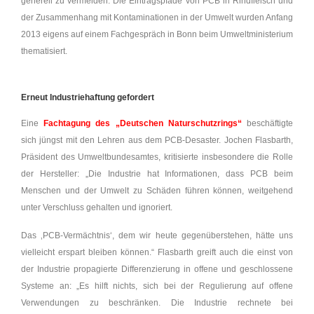
generell zu vermeiden. Die Eintragspfade von PCB in Rindfleisch und
der Zusammenhang mit Kontaminationen in der Umwelt wurden Anfang
2013 eigens auf einem Fachgespräch in Bonn beim Umweltministerium
thematisiert.
Erneut Industriehaftung gefordert
Eine
Fachtagung des „Deutschen Naturschutzrings“
beschäftigte
sich jüngst mit den Lehren aus dem PCB-Desaster. Jochen Flasbarth,
Präsident des Umweltbundesamtes, kritisierte insbesondere die Rolle
der Hersteller: „Die Industrie hat Informationen, dass PCB beim
Menschen und der Umwelt zu Schäden führen können, weitgehend
unter Verschluss gehalten und ignoriert.
Das ‚PCB-Vermächtnis‘, dem wir heute gegenüberstehen, hätte uns
vielleicht erspart bleiben können.“ Flasbarth greift auch die einst von
der Industrie propagierte Differenzierung in offene und geschlossene
Systeme an: „Es hilft nichts, sich bei der Regulierung auf offene
Verwendungen zu beschränken. Die Industrie rechnete bei