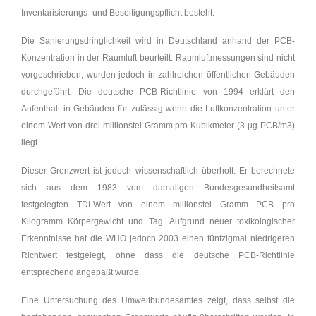
Inventarisierungs- und Beseitigungspflicht besteht.
Die Sanierungsdringlichkeit wird in Deutschland anhand der PCB-
Konzentration in der Raumluft beurteilt. Raumluftmessungen sind nicht
vorgeschrieben, wurden jedoch in zahlreichen öffentlichen Gebäuden
durchgeführt. Die deutsche PCB-Richtlinie von 1994 erklärt den
Aufenthalt in Gebäuden für zulässig wenn die Luftkonzentration unter
einem Wert von drei millionstel Gramm pro Kubikmeter (3 µg PCB/m3)
liegt.
Dieser Grenzwert ist jedoch wissenschaftlich überholt: Er berechnete
sich aus dem 1983 vom damaligen Bundesgesundheitsamt
festgelegten TDI-Wert von einem millionstel Gramm PCB pro
Kilogramm Körpergewicht und Tag. Aufgrund neuer toxikologischer
Erkenntnisse hat die WHO jedoch 2003 einen fünfzigmal niedrigeren
Richtwert festgelegt, ohne dass die deutsche PCB-Richtlinie
entsprechend angepaßt wurde.
Eine Untersuchung des Umweltbundesamtes zeigt, dass selbst die