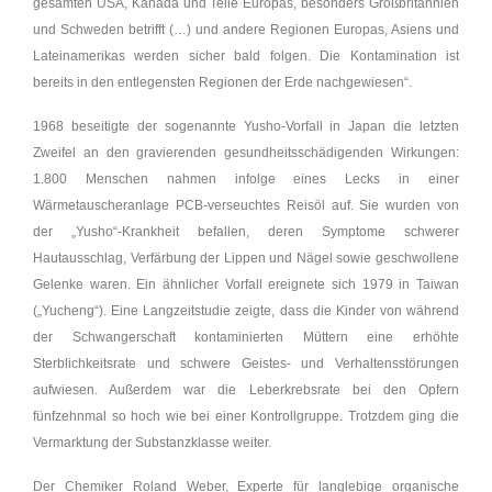
gesamten USA, Kanada und Teile Europas, besonders Großbritannien
und Schweden betrifft (…) und andere Regionen Europas, Asiens und
Lateinamerikas werden sicher bald folgen. Die Kontamination ist
bereits in den entlegensten Regionen der Erde nachgewiesen“.
1968 beseitigte der sogenannte Yusho-Vorfall in Japan die letzten
Zweifel an den gravierenden gesundheitsschädigenden Wirkungen:
1.800 Menschen nahmen infolge eines Lecks in einer
Wärmetauscheranlage PCB-verseuchtes Reisöl auf. Sie wurden von
der „Yusho“-Krankheit befallen, deren Symptome schwerer
Hautausschlag, Verfärbung der Lippen und Nägel sowie geschwollene
Gelenke waren. Ein ähnlicher Vorfall ereignete sich 1979 in Taiwan
(„Yucheng“). Eine Langzeitstudie zeigte, dass die Kinder von während
der Schwangerschaft kontaminierten Müttern eine erhöhte
Sterblichkeitsrate und schwere Geistes- und Verhaltensstörungen
aufwiesen. Außerdem war die Leberkrebsrate bei den Opfern
fünfzehnmal so hoch wie bei einer Kontrollgruppe. Trotzdem ging die
Vermarktung der Substanzklasse weiter.
Der Chemiker Roland Weber, Experte für langlebige organische