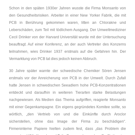
Schon in den späten 1930er Jahren wusste die Firma Monsanto von
den Gesundheitsrisiken. Arbeiter in einer New Yorker Fabrik, die mit
PCB in Berührung gekommen waren, litten an Chlorakne und
Leberschäden, zum Teil mit tödlichem Ausgang. Der Umweltmediziner
Cecil Drinker von der Harvard Universität wurde mit der Untersuchung
beauftragt. Auf einer Konferenz, an der auch Vertreter des Konzerns
teilnahmen, wies Drinker 1937 erstmals auf die Gefahren hin. Der
Vermarktung von PCB tat dies jedoch keinen Abbruch.
30 Jahre später warnte der schwedische Chemiker Sören Jensen
erstmals vor der Anreicherung von PCB in der Umwelt. Durch Zufall
hatte Jensen in schwedischen Seeadlern hohe PCB-Konzentrationen
entdeckt und daraufhin in weiteren Tierarten starke Belastungen
nachgewiesen. Als Medien das Thema aufgriffen, reagierte Monsanto
mit einer Gegenkampagne. Ein eigens gegründetes Komitee sollte, so
wörtlich, „den Vertrieb von und die Einkünfte durch Aroclor
sicherstellen, ohne das Image der Firma zu beschädigen“.
Firmeninterne Papiere hielten zudem fest, dass „das Problem die