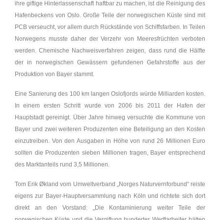
ihre giftige Hinterlassenschaft haftbar zu machen, ist die Reinigung des
Hafenbeckens von Oslo. Große Teile der norwegischen Küste sind mit
PCB verseucht, vor allem durch Rückstände von Schiffsfarben. In Teilen
Norwegens musste daher der Verzehr von Meeresfrüchten verboten
werden. Chemische Nachweisverfahren zeigen, dass rund die Hälfte
der in norwegischen Gewässern gefundenen Gefahrstoffe aus der
Produktion von Bayer stammt.
Eine Sanierung des 100 km langen Oslofjords würde Milliarden kosten.
In einem ersten Schritt wurde von 2006 bis 2011 der Hafen der
Hauptstadt gereinigt. Über Jahre hinweg versuchte die Kommune von
Bayer und zwei weiteren Produzenten eine Beteiligung an den Kosten
einzutreiben. Von den Ausgaben in Höhe von rund 26 Millionen Euro
sollten die Produzenten sieben Millionen tragen, Bayer entsprechend
des Marktanteils rund 3,5 Millionen.
Tom Erik Økland vom Umweltverband „Norges Naturvernforbund“ reiste
eigens zur Bayer-Hauptversammlung nach Köln und richtete sich dort
direkt an den Vorstand: „Die Kontaminierung weiter Teile der
norwegischen Küste und die Vergiftung hunderter Werftarbeiter hätten