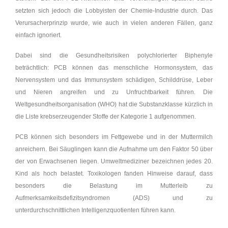
setzten sich jedoch die Lobbyisten der Chemie-Industrie durch. Das
Verursacherprinzip wurde, wie auch in vielen anderen Fällen, ganz
einfach ignoriert.
Dabei sind die Gesundheitsrisiken polychlorierter Biphenyle
beträchtlich: PCB können das menschliche Hormonsystem, das
Nervensystem und das Immunsystem schädigen, Schilddrüse, Leber
und Nieren angreifen und zu Unfruchtbarkeit führen. Die
Weltgesundheitsorganisation (WHO) hat die Substanzklasse kürzlich in
die Liste krebserzeugender Stoffe der Kategorie 1 aufgenommen.
PCB können sich besonders im Fettgewebe und in der Muttermilch
anreichern. Bei Säuglingen kann die Aufnahme um den Faktor 50 über
der von Erwachsenen liegen. Umweltmediziner bezeichnen jedes 20.
Kind als hoch belastet. Toxikologen fanden Hinweise darauf, dass
besonders die Belastung im Mutterleib zu
Aufmerksamkeitsdefizitsyndromen (ADS) und zu
unterdurchschnittlichen Intelligenzquotienten führen kann.