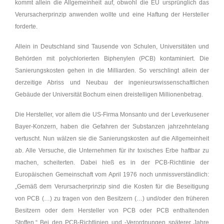
kommt allein die Allgemeinheit auf, obwohl die EU ursprünglich das
Verursacherprinzip anwenden wollte und eine Haftung der Hersteller
forderte.
Allein in Deutschland sind Tausende von Schulen, Universitäten und
Behörden mit polychlorierten Biphenylen (PCB) kontaminiert. Die
Sanierungskosten gehen in die Milliarden. So verschlingt allein der
derzeitige Abriss und Neubau der ingenieurswissenschaftlichen
Gebäude der Universität Bochum einen dreistelligen Millionenbetrag.
Die Hersteller, vor allem die US-Firma Monsanto und der Leverkusener
Bayer-Konzern, haben die Gefahren der Substanzen jahrzehntelang
vertuscht. Nun wälzen sie die Sanierungskosten auf die Allgemeinheit
ab. Alle Versuche, die Unternehmen für ihr toxisches Erbe haftbar zu
machen, scheiterten. Dabei hieß es in der PCB-Richtlinie der
Europäischen Gemeinschaft vom April 1976 noch unmissverständlich:
„Gemäß dem Verursacherprinzip sind die Kosten für die Beseitigung
von PCB (…) zu tragen von den Besitzern (…) und/oder den früheren
Besitzern oder dem Hersteller von PCB oder PCB enthaltenden
Stoffen.“ Bei den PCB-Richtlinien und -Verordnungen späterer Jahre