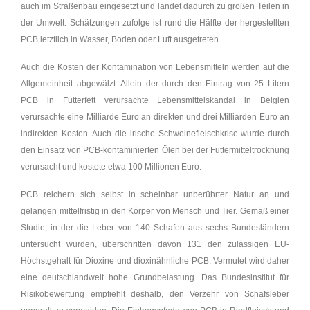
auch im Straßenbau eingesetzt und landet dadurch zu großen Teilen in
der Umwelt. Schätzungen zufolge ist rund die Hälfte der hergestellten
PCB letztlich in Wasser, Boden oder Luft ausgetreten.
Auch die Kosten der Kontamination von Lebensmitteln werden auf die
Allgemeinheit abgewälzt. Allein der durch den Eintrag von 25 Litern
PCB in Futterfett verursachte Lebensmittelskandal in Belgien
verursachte eine Milliarde Euro an direkten und drei Milliarden Euro an
indirekten Kosten. Auch die irische Schweinefleischkrise wurde durch
den Einsatz von PCB-kontaminierten Ölen bei der Futtermitteltrocknung
verursacht und kostete etwa 100 Millionen Euro.
PCB reichern sich selbst in scheinbar unberührter Natur an und
gelangen mittelfristig in den Körper von Mensch und Tier. Gemäß einer
Studie, in der die Leber von 140 Schafen aus sechs Bundesländern
untersucht wurden, überschritten davon 131 den zulässigen EU-
Höchstgehalt für Dioxine und dioxinähnliche PCB. Vermutet wird daher
eine deutschlandweit hohe Grundbelastung. Das Bundesinstitut für
Risikobewertung empfiehlt deshalb, den Verzehr von Schafsleber