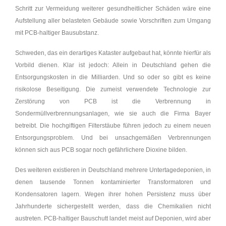
Schritt zur Vermeidung weiterer gesundheitlicher Schäden wäre eine
Aufstellung aller belasteten Gebäude sowie Vorschriften zum Umgang
mit PCB-haltiger Bausubstanz.
Schweden, das ein derartiges Kataster aufgebaut hat, könnte hierfür als
Vorbild dienen. Klar ist jedoch: Allein in Deutschland gehen die
Entsorgungskosten in die Milliarden. Und so oder so gibt es keine
risikolose Beseitigung. Die zumeist verwendete Technologie zur
Zerstörung von PCB ist die Verbrennung in
Sondermüllverbrennungsanlagen, wie sie auch die Firma Bayer
betreibt. Die hochgiftigen Filterstäube führen jedoch zu einem neuen
Entsorgungsproblem. Und bei unsachgemäßen Verbrennungen
können sich aus PCB sogar noch gefährlichere Dioxine bilden.
Des weiteren existieren in Deutschland mehrere Untertagedeponien, in
denen tausende Tonnen kontaminierter Transformatoren und
Kondensatoren lagern. Wegen ihrer hohen Persistenz muss über
Jahrhunderte sichergestellt werden, dass die Chemikalien nicht
austreten. PCB-haltiger Bauschutt landet meist auf Deponien, wird aber