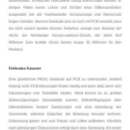
bestehenden, schwachen Grenzwerte häufig überschritten werden. In
einigen Fällen waren Lehrer und Schüler einer Giftkonzentration
ausgesetzt, bei der Fabrikarbeiter Schutzanzüge und Atemschutz
tragen müssten. Manche Gebäude sind so hoch mit PCB belastet, dass
sie nicht saniert werden können. Aufsehen erregte zum Beispiel der
Abriss der Nürnberger Georg-Ledebour-Schule, der allein fünf
Millionen Euro kostete (hinzu kamen knapp 30 Millionen für den
Neubau).
Fehlendes Kataster
Eine gesetzliche Pflicht, Gebäude auf PCB zu untersuchen, besteht
bislang nicht. PCB-Messungen finden häufig erst dann statt, wenn sich
Erkrankungen und Todesfälle häufen. Meist kommt es zu großen
Zeitverzögerungen: Geschädigte warnen, Selbsthilfegruppen oder
Elterninitiativen fordern Sanierungen und eine Absenkung der
Grenzwerte, während Gutachter die Belastung herunter rechnen,
Entwarnung geben und zum Putzen und Lüften auffordern. Allenfalls
nach jahrelangen Diskussionen erfolgt dann eine Sanierung. Ein erster