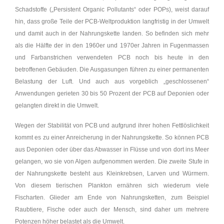
Schadstoffe („Persistent Organic Pollutants“ oder POPs), weist darauf
hin, dass große Teile der PCB-Weltproduktion langfristig in der Umwelt
und damit auch in der Nahrungskette landen. So befinden sich mehr
als die Hälfte der in den 1960er und 1970er Jahren in Fugenmassen
und Farbanstrichen verwendeten PCB noch bis heute in den
betroffenen Gebäuden. Die Ausgasungen führen zu einer permanenten
Belastung der Luft. Und auch aus vorgeblich „geschlossenen“
Anwendungen gerieten 30 bis 50 Prozent der PCB auf Deponien oder
gelangten direkt in die Umwelt.
Wegen der Stabilität von PCB und aufgrund ihrer hohen Fettlöslichkeit
kommt es zu einer Anreicherung in der Nahrungskette. So können PCB
aus Deponien oder über das Abwasser in Flüsse und von dort ins Meer
gelangen, wo sie von Algen aufgenommen werden. Die zweite Stufe in
der Nahrungskette besteht aus Kleinkrebsen, Larven und Würmern.
Von diesem tierischen Plankton ernähren sich wiederum viele
Fischarten. Glieder am Ende von Nahrungsketten, zum Beispiel
Raubtiere, Fische oder auch der Mensch, sind daher um mehrere
Potenzen höher belastet als die Umwelt.